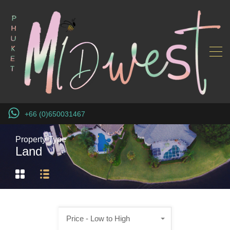
+66 (0)650031467
Property Type
Land
Price - Low to High