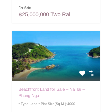
For Sale
฿25,000,000 Two Rai
Beachfront Land for Sale – Na Tai –
Phang Nga
• Type:Land • Plot Size(Sq.M.):4000…