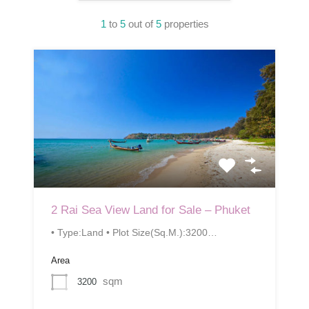
1
to
5
out of
5
properties
2 Rai Sea View Land for Sale – Phuket
• Type:Land • Plot Size(Sq.M.):3200…
Area
sqm
3200