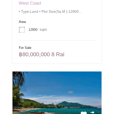
West Coast
• Type:Land • Plot Size(Sq.M.):12800…
Area
sqm
12800
For Sale
฿80,000,000 8 Rai